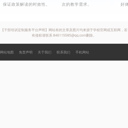
保证政策解读的时效性。
次的教学需求。
好
【干部培训定制服务平台声明】网站有的文章及图片均来源于学校官网或互联网，若
有侵权请联系 846115585@qq.com删除。
网站地图
免责声明
关于我们
联系我们
手机网站