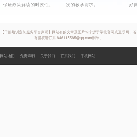
保证政策解读的时效性。
次的教学需求。
好
【干部培训定制服务平台声明】网站有的文章及图片均来源于学校官网或互联网，若
有侵权请联系 846115585@qq.com删除。
网站地图
免责声明
关于我们
联系我们
手机网站