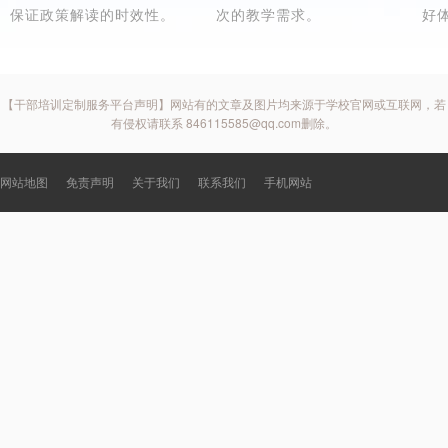
保证政策解读的时效性。
次的教学需求。
好
【干部培训定制服务平台声明】网站有的文章及图片均来源于学校官网或互联网，若
有侵权请联系 846115585@qq.com删除。
网站地图
免责声明
关于我们
联系我们
手机网站